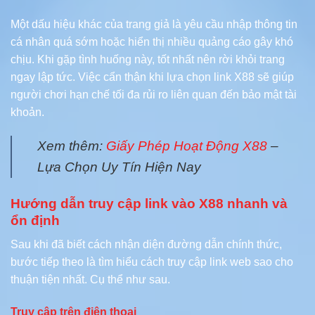
Một dấu hiệu khác của trang giả là yêu cầu nhập thông tin
cá nhân quá sớm hoặc hiển thị nhiều quảng cáo gây khó
chịu. Khi gặp tình huống này, tốt nhất nên rời khỏi trang
ngay lập tức. Việc cẩn thận khi lựa chọn link X88 sẽ giúp
người chơi hạn chế tối đa rủi ro liên quan đến bảo mật tài
khoản.
Xem thêm:
Giấy Phép Hoạt Động X88
–
Lựa Chọn Uy Tín Hiện Nay
Hướng dẫn truy cập link vào X88 nhanh và
ổn định
Sau khi đã biết cách nhận diện đường dẫn chính thức,
bước tiếp theo là tìm hiểu cách truy cập link web sao cho
thuận tiện nhất. Cụ thể như sau.
Truy cập trên điện thoại