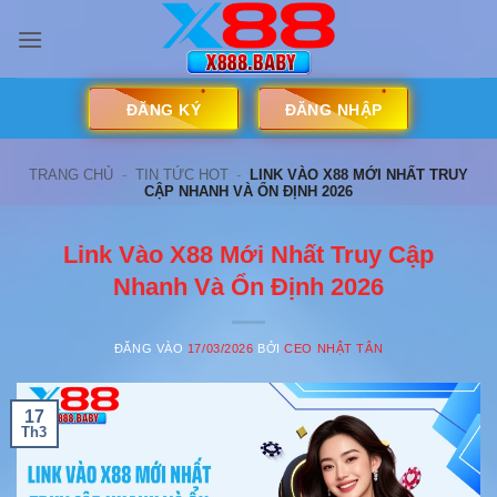
Bỏ
qua
nội
dung
ĐĂNG KÝ
ĐĂNG NHẬP
TRANG CHỦ
-
TIN TỨC HOT
-
LINK VÀO X88 MỚI NHẤT TRUY
CẬP NHANH VÀ ỔN ĐỊNH 2026
Link Vào X88 Mới Nhất Truy Cập
Nhanh Và Ổn Định 2026
ĐĂNG VÀO
17/03/2026
BỞI
CEO NHẬT TÂN
17
Th3