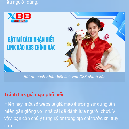
liệu người dùng.
Bật mí cách nhận biết link vào X88 chính xác
Tránh link giả mạo phổ biến
Hiện nay, một số website giả mạo thường sử dụng tên
miền gần giống với nhà cái để đánh lừa người chơi. Vì
vậy, bạn cần chú ý từng ký tự trong địa chỉ trước khi truy
cập.