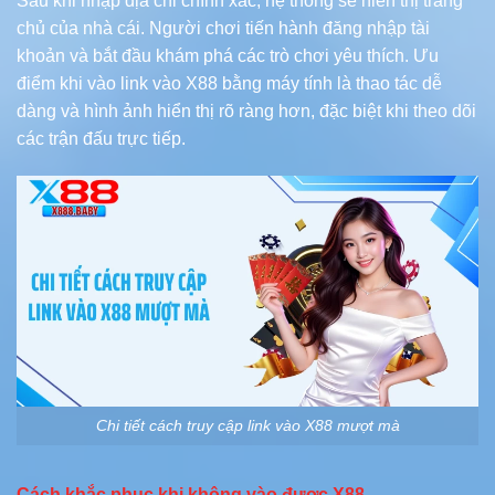
Sau khi nhập địa chỉ chính xác, hệ thống sẽ hiển thị trang
chủ của nhà cái. Người chơi tiến hành đăng nhập tài
khoản và bắt đầu khám phá các trò chơi yêu thích. Ưu
điểm khi vào link vào X88 bằng máy tính là thao tác dễ
dàng và hình ảnh hiển thị rõ ràng hơn, đặc biệt khi theo dõi
các trận đấu trực tiếp.
Chi tiết cách truy cập link vào X88 mượt mà
Cách khắc phục khi không vào được X88