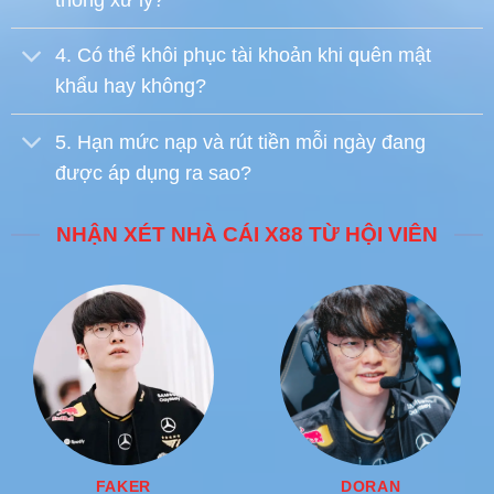
thống xử lý?
4. Có thể khôi phục tài khoản khi quên mật
khẩu hay không?
5. Hạn mức nạp và rút tiền mỗi ngày đang
được áp dụng ra sao?
NHẬN XÉT NHÀ CÁI X88 TỪ HỘI VIÊN
FAKER
DORAN