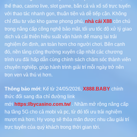
thể thao, casino live, slot game, bắn cá và xổ số trực tuyến
với thao tác nhanh gọn, thuận tiện và dễ tiếp cận. Không
chỉ đầu tư vào kho game phong phú,
nhà cái X88
còn chú
trọng nâng cấp công nghệ bảo mật, tối ưu tốc độ xử lý giao
dịch và cải thiện hiệu suất vận hành để mang lại trải
nghiệm ổn định, an toàn hơn cho người chơi. Bên cạnh
đó, nền tảng cũng thường xuyên cập nhật các chương
trình ưu đãi hấp dẫn cùng chính sách chăm sóc thành viên
chuyên nghiệp, giúp hành trình giải trí mỗi ngày trở nên
trọn vẹn và thú vị hơn.
Thông báo mới:
Kể từ 24/05/2026,
X888.BABY
chính
thức đổi sang địa chỉ đường link
mới
https://bycasino.com.tw/
. Nhầm mở rộng nâng cấp
hạ tầng 5G cho cả mobi và pc, từ đó tối ưu trải nghiệm
mượt mà hơn. Hy vọng sẽ thỏa mãn được nhu cầu giải trí
trực tuyến của quý khách trong thời gian tới.