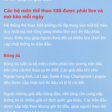
Các bộ môn thể thao X88 được phát live và
mở kèo mỗi ngày
Hệ thống thể thao X88 không chỉ tập trung vào một bộ môn
duy nhất mà mở rộng sang nhiều lĩnh vực thi đấu khác
nhau. Điều này giúp người theo dõi có nhiều lựa chọn khi
cập nhật thông tin trận đấu.
Bóng đá
Bóng đá luôn là bộ môn chiếm phần lớn lượng trận đấu
trên nhà cái thể thao uy tín X88. Các giải đấu lớn như
Ngoại hạng Anh, La Liga, Serie A hay Champions League
đều được cập nhật lịch thi đấu và tỷ lệ chi tiết.
Ngoài những giải đấu hàng đầu, nền tảng còn cung cấp
thông tin từ nhiều giải vô địch quốc gia khác. Các trận đấu
được sắp xếp theo khung giờ thi đấu, giúp người theo dõi