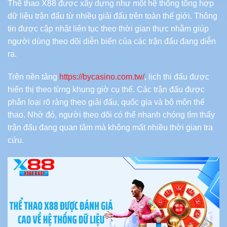
Thể thao X88 được xây dựng như một hệ thống tổng hợp
dữ liệu trận đấu từ nhiều giải đấu trên toàn thế giới. Thông
tin được cập nhật liên tục theo thời gian thực nhằm giúp
người dùng theo dõi diễn biến của các trận đấu đang diễn
ra.
Trên nền tảng
https://bycasino.com.tw/
, lịch thi đấu được
hiển thị theo từng khung giờ cụ thể. Các trận đấu được
phân loại rõ ràng theo giải đấu, quốc gia và bộ môn thể
thao. Nhờ đó, người theo dõi có thể nhanh chóng tìm thấy
trận đấu đang quan tâm mà không mất nhiều thời gian tra
cứu.