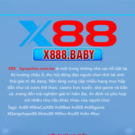
X88
-
bycasino.com.tw
là một trong những nhà cái nổi bật tại
thị trường châu Á, thu hút đông đảo người chơi nhờ hệ sinh
thái giải trí đa dạng. Nền tảng cung cấp nhiều hạng mục hấp
dẫn như cá cược thể thao, casino trực tuyến, slot game và bắn
cá, mang đến trải nghiệm giải trí hiện đại, ổn định và phù hợp
với nhiều nhu cầu khác nhau của người chơi.
Tags: #x88 #NhaCaiX88 #x88bet #x888 #x88game
#Dangnhapx88 #linkx88 #88xx #xx88 #x8x #8xx