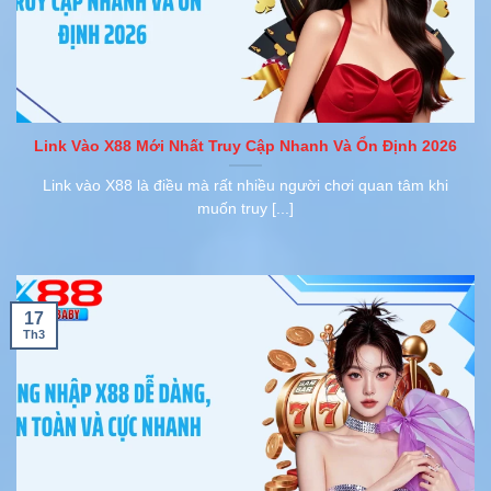
Link Vào X88 Mới Nhất Truy Cập Nhanh Và Ổn Định 2026
Link vào X88 là điều mà rất nhiều người chơi quan tâm khi
muốn truy [...]
17
Th3