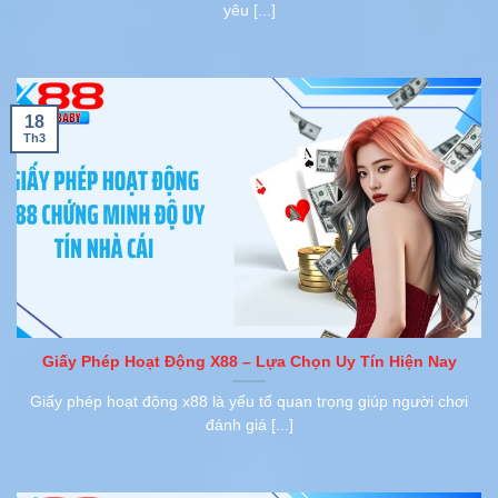
yêu [...]
18
Th3
Giấy Phép Hoạt Động X88 – Lựa Chọn Uy Tín Hiện Nay
Giấy phép hoạt động x88 là yếu tố quan trọng giúp người chơi
đánh giá [...]