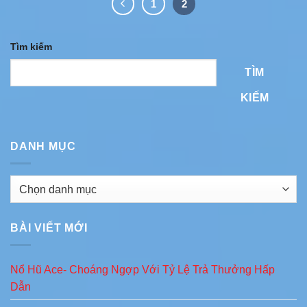
1
2
Tìm kiếm
TÌM
KIẾM
DANH MỤC
Danh
mục
BÀI VIẾT MỚI
Nổ Hũ Ace- Choáng Ngợp Với Tỷ Lệ Trả Thưởng Hấp
Dẫn