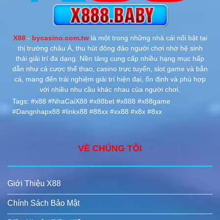
X88
-
bycasino.com.tw
là một trong những nhà cái nổi bật tại
thị trường châu Á, thu hút đông đảo người chơi nhờ hệ sinh
thái giải trí đa dạng. Nền tảng cung cấp nhiều hạng mục hấp
dẫn như cá cược thể thao, casino trực tuyến, slot game và bắn
cá, mang đến trải nghiệm giải trí hiện đại, ổn định và phù hợp
với nhiều nhu cầu khác nhau của người chơi.
Tags: #x88 #NhaCaiX88 #x88bet #x888 #x88game
#Dangnhapx88 #linkx88 #88xx #xx88 #x8x #8xx
VỀ CHÚNG TÔI
Giới Thiệu X88
Chính Sách Bảo Mật